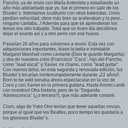
Pancho, ya de novio con María Antonieta y estudiando un
año más adelantado que yo, fue el primero en salir de los
Bluster´s. Intentamos sustituirlo con otros bateristas. Unos
perdían velocidad, otros más bien se aceleraban y lo peor...
ninguno cantaba...! Además para que se aprendieran los
temas era otro trabajito. Total que un buen día decidimos
dejar el asunto así y a otro perro con ese hueso.
Pasarían 20 años para volvernos a reunir. Esta vez con
adquisiciones importantes, léase la bella e inimitable
Margaret Marshall como cantante (Dios te guarde Margarita)
y dos de nuestros críos (Francisco "Coco", hijo del Pancho,
como "lead vocal" y Xavier, mi chamo, como "lead guitar".
Con nuevos bríos, en esta segunda y renovada edición, los
Bluster´s tocarían ininterrumpidamente durante ¡22 años!!.
Born to be wild sonaba ahora espectacular en la voz de
Coco y con Xavier en la primera guitarra. Hasta Anniet cantó
con nosotros! Otra historia, pero de la "Segunda
Adolescencia" (¿o tercera?), que más adelante contaré.
Claro, algo de Yoko Ono tenían que tener aquellas novias,
porque al igual que los Beatles, poco tiempo les quedaría a
los gloriosos Bluster´s.