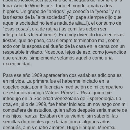
luna. Año de
Woodstock. Todo el mundo amaba a los
hippies. Un grupo de "amigos" ya conocía la "yerba" y en
las fiestas de la "alta sociedad" (mi papá siempre dijo que
aquella sociedad no tenía nada de alta...!), el consumo de
"esas cosas", era de rutina (las comillas deben ser
interpretadas literalmente). Era muy divertido tocar en esas
fiestas, que de paso, casi siempre terminaban mal, sobre
todo con la esposa del dueño de la casa en la cama con un
respetable invitado. Nosotros, lejos de eso, como jovencitos
que éramos, simplemente veíamos aquello como una
excentricidad.
Para ese año 1969 aparecerían dos variables adicionales
en mi vida. La primera fue
el haberme iniciado
en la
espeleología, por influencia y mediación de mi compañero
de estudios y amigo Wilmer Pérez La Riva, quien me
introdujo en la Sociedad Venezolana de Espeleología. La
otra,
en julio de 1969, fue haber iniciado un noviazgo con mi
compañera de estudios, quien años después sería madre de
mis hijos, Irantzu. Estaban en su vientre, sin saberlo, las
semillas durmientes que darían forma, algunos años
después, a mis cuatro amores, Hugo Enrique, Mirentxu,