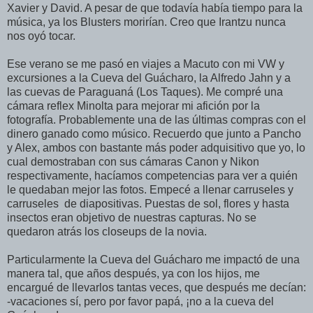
Xavier y David. A pesar de que todavía había tiempo para la
música, ya los Blusters morirían. Creo que Irantzu nunca
nos oyó tocar.
Ese verano se me pasó en viajes a Macuto con mi VW y
excursiones a la Cueva del Guácharo, la Alfredo Jahn y a
las cuevas de Paraguaná (Los Taques). Me compré una
cámara reflex Minolta para mejorar mi afición por la
fotografía. Probablemente una de las últimas compras con el
dinero ganado como músico. Recuerdo que junto a Pancho
y Alex, ambos con bastante más poder adquisitivo que yo, lo
cual demostraban con sus cámaras Canon y Nikon
respectivamente, hacíamos competencias para ver a quién
le quedaban mejor las fotos. Empecé a llenar carruseles y
carruseles de diapositivas. Puestas de sol, flores y hasta
insectos eran objetivo de nuestras capturas. No se
quedaron atrás los closeups de la novia.
Particularmente la Cueva del Guácharo me impactó de una
manera tal, que años después, ya con los hijos, me
encargué de llevarlos tantas veces, que después me decían:
-vacaciones sí, pero por favor papá, ¡no a la cueva del