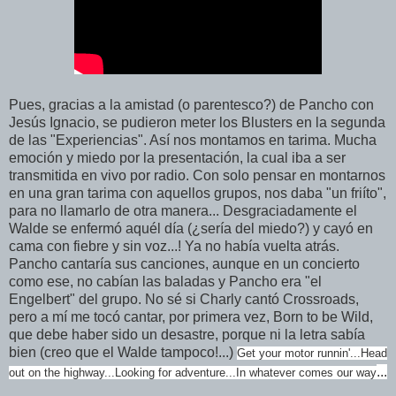
Pues, gracias a la amistad (o parentesco?) de Pancho con
Jesús Ignacio, se pudieron meter los Blusters en la segunda
de las "Experiencias". Así nos montamos en tarima. Mucha
emoción y miedo por la presentación, la cual iba a ser
transmitida en vivo por radio. Con solo pensar en montarnos
en una gran tarima con aquellos grupos, nos daba "un friíto",
para no llamarlo de otra manera... Desgraciadamente el
Walde se enfermó aquél día (¿sería del miedo?) y cayó en
cama con fiebre y sin voz...! Ya no había vuelta atrás.
Pancho cantaría sus canciones, aunque en un concierto
como ese, no cabían las baladas y Pancho era "el
Engelbert" del grupo. No sé si Charly cantó Crossroads,
pero a mí m
e tocó cantar, por primera vez, Born to be Wild,
que debe haber sido un desastre, porque ni la letra sabía
bien (creo que el Walde tampoco!...)
Get your motor runnin'...
Head
...
out on the highway...
Looking for adventure...
In whatever comes our way